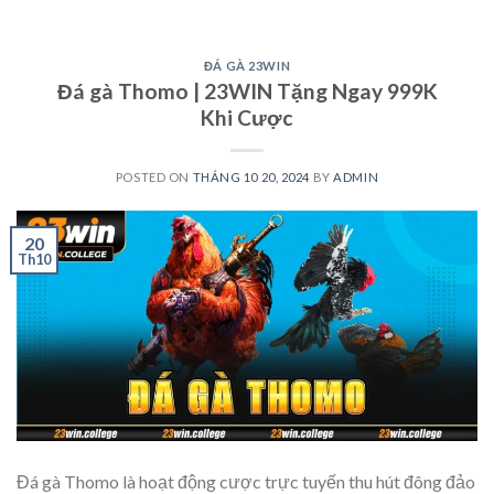
ĐÁ GÀ 23WIN
Đá gà Thomo | 23WIN Tặng Ngay 999K
Khi Cược
POSTED ON
THÁNG 10 20, 2024
BY
ADMIN
20
Th10
Đá gà Thomo là hoạt động cược trực tuyến thu hút đông đảo