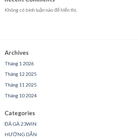
Không có bình luận nào để hiển thị.
Archives
Tháng 1 2026
Tháng 12 2025
Tháng 11 2025
Tháng 10 2024
Categories
ĐÁ GÀ 23WIN
HƯỚNG DẪN