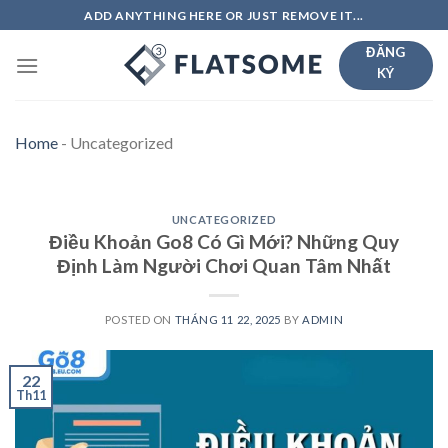
Skip
ADD ANYTHING HERE OR JUST REMOVE IT...
to
ĐĂNG
content
KÝ
Home
-
Uncategorized
UNCATEGORIZED
Điều Khoản Go8 Có Gì Mới? Những Quy
Định Làm Người Chơi Quan Tâm Nhất
POSTED ON
THÁNG 11 22, 2025
BY
ADMIN
22
Th11