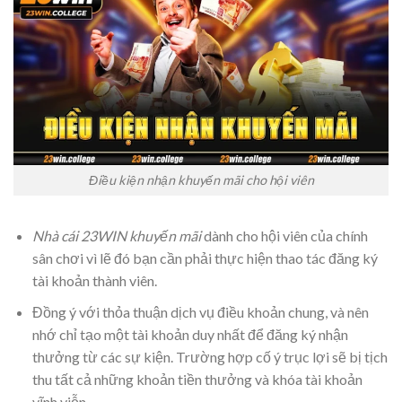
Điều kiện nhận khuyến mãi cho hội viên
Nhà cái 23WIN khuyến mãi
dành cho hội viên của chính
sân chơi vì lẽ đó bạn cần phải thực hiện thao tác đăng ký
tài khoản thành viên.
Đồng ý với thỏa thuận dịch vụ điều khoản chung, và nên
nhớ chỉ tạo một tài khoản duy nhất để đăng ký nhận
thưởng từ các sự kiện. Trường hợp cố ý trục lợi sẽ bị tịch
thu tất cả những khoản tiền thưởng và khóa tài khoản
vĩnh viễn.