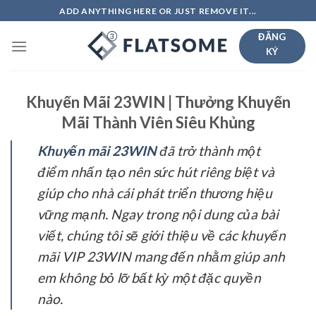
Skip
ADD ANYTHING HERE OR JUST REMOVE IT...
to
ĐĂNG
content
KÝ
Khuyến Mãi 23WIN | Thưởng Khuyến
Mãi Thành Viên Siêu Khủng
Khuyến mãi 23WIN
đã trở thành một
điểm nhấn tạo nên sức hút riêng biệt và
giúp cho nhà cái phát triển thương hiệu
vững mạnh. Ngay trong nội dung của bài
viết, chúng tôi sẽ giới thiệu về các
khuyến
mãi VIP 23WIN
mang đến nhằm giúp anh
em không bỏ lỡ bất kỳ một đặc quyền
nào.