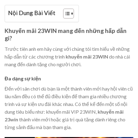
Nội Dung Bài Viết
Khuyến mãi 23WIN mang đến những hấp dẫn
gì?
Trước tiên anh em hãy cùng với chúng tôi tìm hiểu về những
hấp dẫn từ các chương trình
khuyến mãi
23WIN
do nhà cái
mang đến dành tặng cho người chơi.
Đa dạng sự kiện
Đến với sân chơi dù bạn là một thành viên mới hay hội viên cũ
lâu năm đều có thể đủ điều kiện để tham gia nhiều chương
trình và sự kiện ưu đãi khác nhau. Có thể kể đến một số nội
dung tiêu biểu như:
khuyến mãi VIP 23WIN
,
khuyến mãi
23win
thành viên mới
hoặc giá trị quà tặng dành riêng cho
từng sảnh đấu mà bạn tham gia.