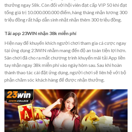
thưởng ngay 58k. Còn đối với hội viên đạt cấp VIP 50 khi đạt
tổng giá trị 10.000.000.000 điểm, hàng tháng nhận lương 300
triệu đồng rất hấp dẫn sinh nhật nhận thêm 300 triệu đồng.
Tải app 23WIN nhận 38k miễn phí
Hiện nay để khuyến khích người chơi tham gia cá cược ngay
tại ứng dụng 23WIN nhằm mang đến độ an toàn tiện lợi hơn.
Sân chơi đã cho ra mắt chương trình khuyến mãi tải App liền
tay nhận ngay 38k miễn phí vào ngày hôm sau. Sau khi hoàn
thành thao tác cài đặt ứng dụng, người chơi sẽ liên hệ với bộ
phận chăm sóc khách hàng để được nhận thưởng.