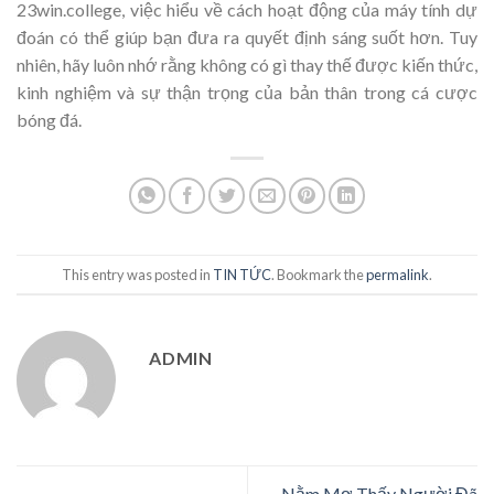
23win.college, việc hiểu về cách hoạt động của máy tính dự
đoán có thể giúp bạn đưa ra quyết định sáng suốt hơn. Tuy
nhiên, hãy luôn nhớ rằng không có gì thay thế được kiến thức,
kinh nghiệm và sự thận trọng của bản thân trong cá cược
bóng đá.
This entry was posted in
TIN TỨC
. Bookmark the
permalink
.
ADMIN
Nằm Mơ Thấy Người Đã