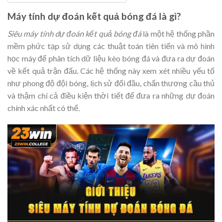
Máy tính dự đoán kết quả bóng đá là gì?
Siêu máy tính dự đoán kết quả bóng đá
là một hệ thống phần
mềm phức tạp sử dụng các thuật toán tiên tiến và mô hình
học máy để phân tích dữ liệu kèo bóng đá và đưa ra dự đoán
về kết quả trận đấu. Các hệ thống này xem xét nhiều yếu tố
như phong độ đội bóng, lịch sử đối đầu, chấn thương cầu thủ
và thậm chí cả điều kiện thời tiết để đưa ra những dự đoán
chính xác nhất có thể.