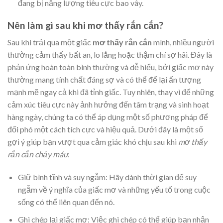
đang bị năng lượng tiêu cực bao vây.
Nên làm gì sau khi mơ thấy rắn cắn?
Sau khi trải qua một giấc
mơ thấy rắn cắn
mình, nhiều người
thường cảm thấy bất an, lo lắng hoặc thậm chí sợ hãi. Đây là
phản ứng hoàn toàn bình thường và dễ hiểu, bởi giấc mơ này
thường mang tính chất đáng sợ và có thể để lại ấn tượng
mạnh mẽ ngay cả khi đã tỉnh giấc. Tuy nhiên, thay vì để những
cảm xúc tiêu cực này ảnh hưởng đến tâm trạng và sinh hoạt
hàng ngày, chúng ta có thể áp dụng một số phương pháp để
đối phó một cách tích cực và hiệu quả. Dưới đây là một số
gợi ý giúp bạn vượt qua cảm giác khó chịu sau khi
mơ thấy
rắn cắn chảy máu
:
Giữ bình tĩnh và suy ngẫm: Hãy dành thời gian để suy
ngẫm về ý nghĩa của giấc mơ và những yếu tố trong cuộc
sống có thể liên quan đến nó.
Ghi chép lại giấc mơ: Việc ghi chép có thể giúp bạn nhận