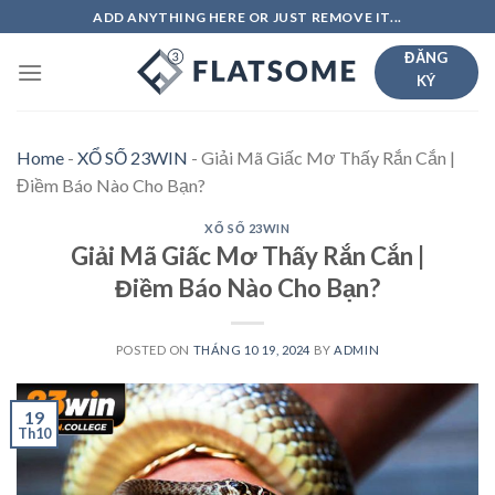
Skip
ADD ANYTHING HERE OR JUST REMOVE IT...
to
ĐĂNG
content
KÝ
Home
-
XỔ SỐ 23WIN
-
Giải Mã Giấc Mơ Thấy Rắn Cắn |
Điềm Báo Nào Cho Bạn?
XỔ SỐ 23WIN
Giải Mã Giấc Mơ Thấy Rắn Cắn |
Điềm Báo Nào Cho Bạn?
POSTED ON
THÁNG 10 19, 2024
BY
ADMIN
19
Th10