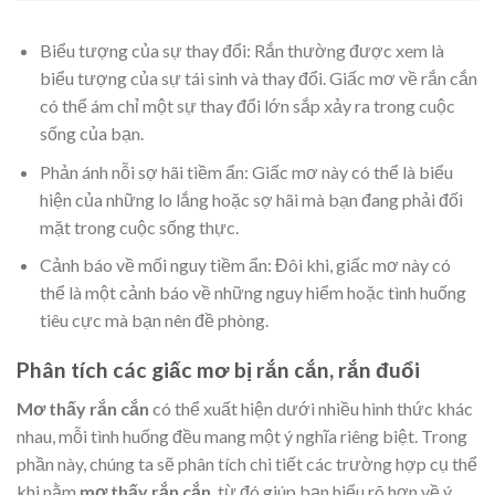
Biểu tượng của sự thay đổi: Rắn thường được xem là
biểu tượng của sự tái sinh và thay đổi. Giấc mơ về rắn cắn
có thể ám chỉ một sự thay đổi lớn sắp xảy ra trong cuộc
sống của bạn.
Phản ánh nỗi sợ hãi tiềm ẩn: Giấc mơ này có thể là biểu
hiện của những lo lắng hoặc sợ hãi mà bạn đang phải đối
mặt trong cuộc sống thực.
Cảnh báo về mối nguy tiềm ẩn: Đôi khi, giấc mơ này có
thể là một cảnh báo về những nguy hiểm hoặc tình huống
tiêu cực mà bạn nên đề phòng.
Phân tích các giấc mơ bị rắn cắn, rắn đuổi
Mơ thấy rắn cắn
có thể xuất hiện dưới nhiều hình thức khác
nhau, mỗi tình huống đều mang một ý nghĩa riêng biệt. Trong
phần này, chúng ta sẽ phân tích chi tiết các trường hợp cụ thể
khi nằm
mơ thấy rắn cắn
, từ đó giúp bạn hiểu rõ hơn về ý